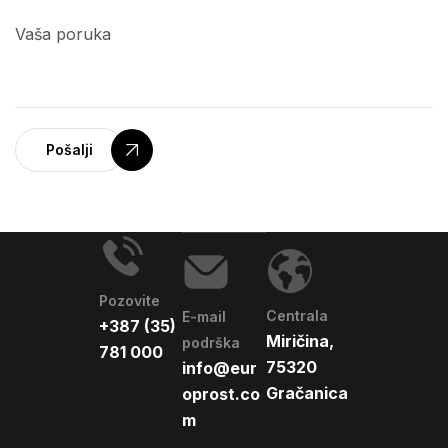
Pošalji
Pozovite
Centrala
E-mail
+387 (35)
Miričina,
podrška
781 000
75320
info@eur
Gračanica
oprost.co
m