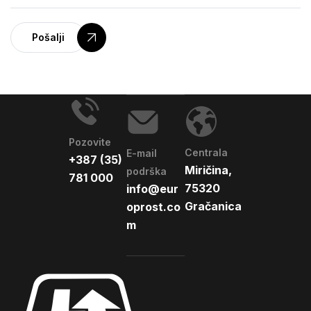
Pošalji
Pozovite
Centrala
E-mail
+387 (35)
Miričina,
podrška
781 000
75320
info@eur
Gračanica
oprost.co
m