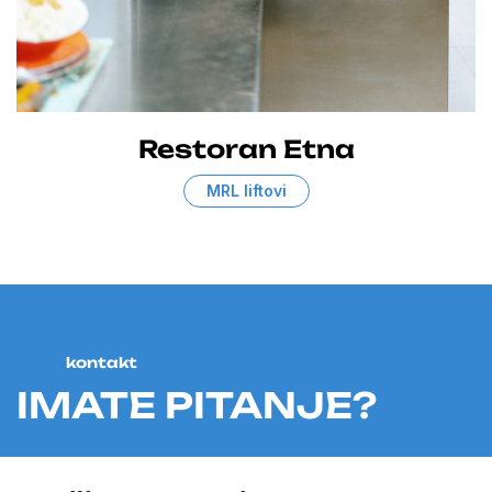
Restoran Etna
MRL liftovi
kontakt
IMATE PITANJE?