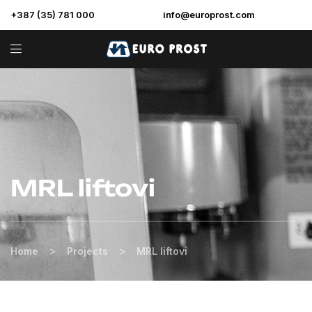
+387 (35) 781 000
info@europrost.com
MRL liftovi
>
>
Home
Projects
MRL liftovi